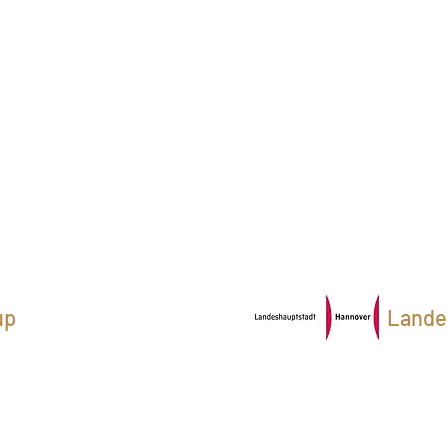
up
Lande