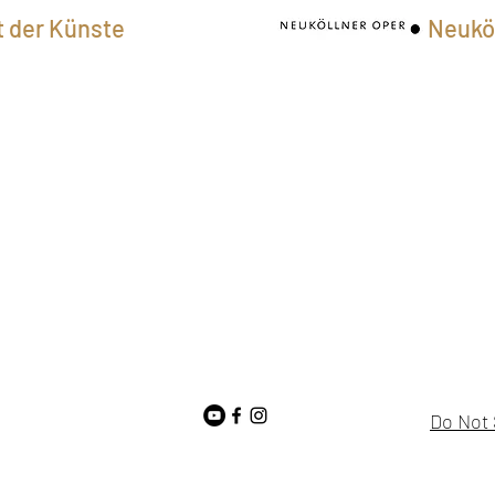
t der Künste
Neuköl
Do Not 