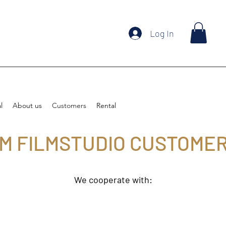
Log In
l
About us
Customers
Rental
M FILMSTUDIO CUSTOME
We cooperate with: