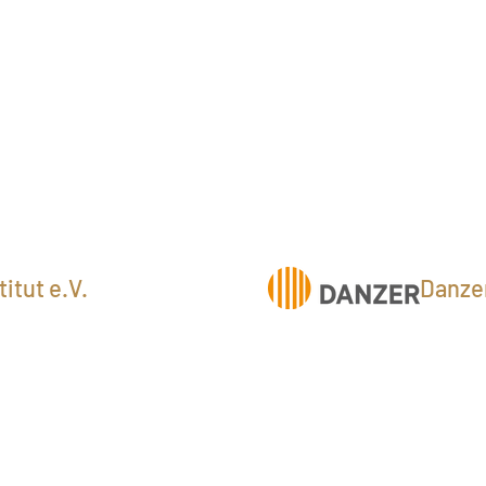
itut e.V.
Danze