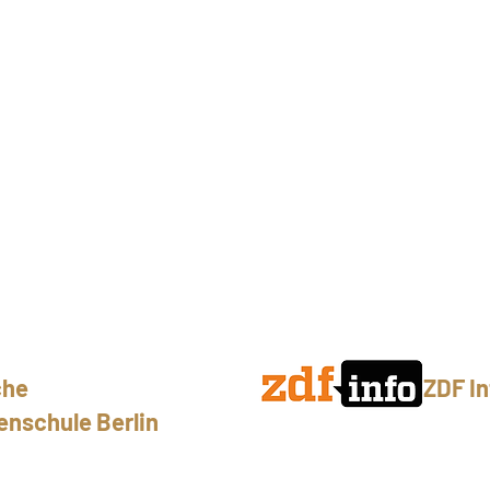
che
ZDF In
enschule Berlin