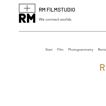
RM FILMSTUDIO
We connect worlds.
Start
Film
Photogrammetry
Renta
R