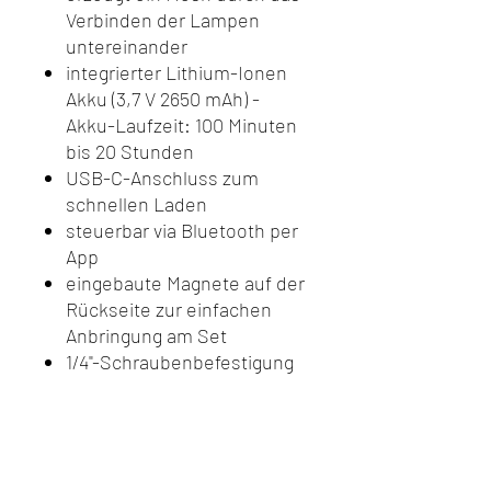
Verbinden der Lampen
untereinander
integrierter Lithium-Ionen
Akku (3,7 V 2650 mAh) -
Akku-Laufzeit: 100 Minuten
bis 20 Stunden
USB-C-Anschluss zum
schnellen Laden
steuerbar via Bluetooth per
App
eingebaute Magnete auf der
Rückseite zur einfachen
Anbringung am Set
1/4"-Schraubenbefestigung
auf der Unterseite
Farbraum: Full HSI und RGB
Lichtausbeute: 1000 lux @
0,3 m