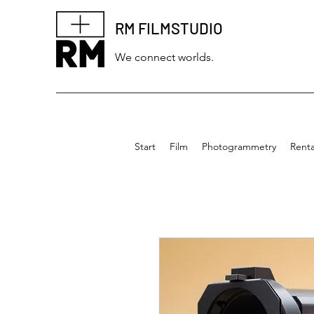
RM FILMSTUDIO
We connect worlds.
Start
Film
Photogrammetry
Renta