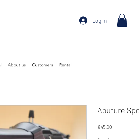
Log In
l
About us
Customers
Rental
Aputure Spot
Price
€45.00