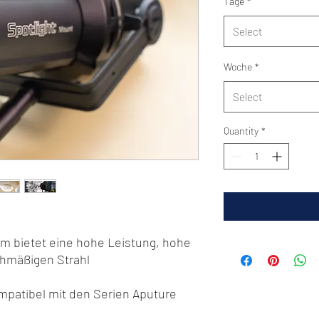
Tage
*
Select
Woche
*
Select
Quantity
*
em bietet eine hohe Leistung, hohe
chmäßigen Strahl
patibel mit den Serien Aputure