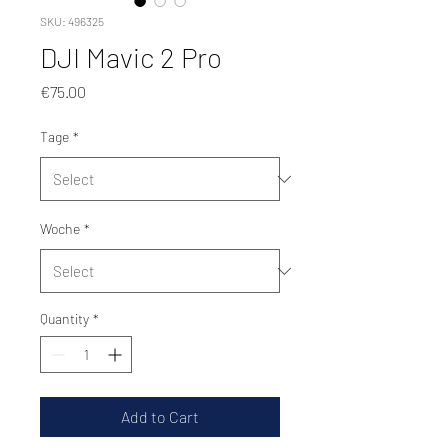
SKU: 496325
DJI Mavic 2 Pro
Price
€75.00
Tage
*
Woche
*
Quantity
*
Add to Cart