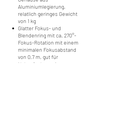
Aluminiumlegierung,
relatlich geringes Gewicht
von 1 kg
Glatter Fokus- und
Blendenring mit ca. 270°-
Fokus-Rotation mit einem
minimalen Fokusabstand
von 0,7 m, gut für
Nahaufnahmen im
Portraitformat. Stufenloses
Blenden-Design, bietet eine
reibungslose und nahtlose
Blendensteuerung von T2.9
bis T22.
EF Mount / Auf Anfrage auch
mit PL