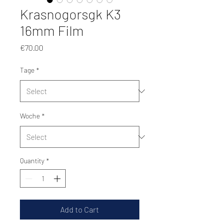
Krasnogorsgk K3
16mm Film
Price
€70.00
Tage
*
Woche
*
Quantity
*
Add to Cart