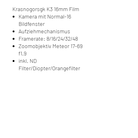
Krasnogorsgk K3 16mm Film
Kamera mit Normal-16
Bildfenster
Aufziehmechanismus
Framerate: 8/16/24/32/48
Zoomobjektiv Meteor 17-69
f1.9
inkl. ND
Filter/Diopter/Orangefilter
Handgriff mit Schulterstütze