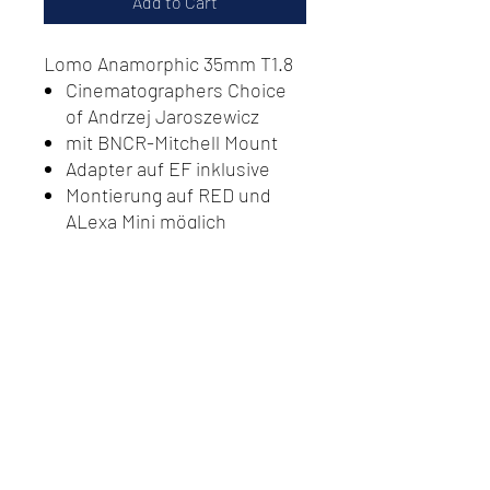
Add to Cart
Lomo Anamorphic 35mm T1.8
Cinematographers Choice
of Andrzej Jaroszewicz
mit BNCR-Mitchell Mount
Adapter auf EF inklusive
Montierung auf RED und
ALexa Mini möglich
Do Not Sell My Personal