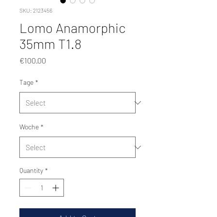
SKU: 2123456
Lomo Anamorphic
35mm T1.8
Price
€100.00
Tage
*
Woche
*
Quantity
*