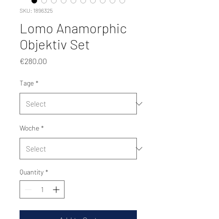
SKU: 1896325
Lomo Anamorphic
Objektiv Set
Price
€280.00
Tage
*
Woche
*
Quantity
*