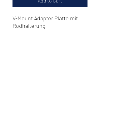
Add to Cart
V-Mount Adapter Platte mit
Rodhalterung
Do Not Sell My Personal
Information
Datenschutz