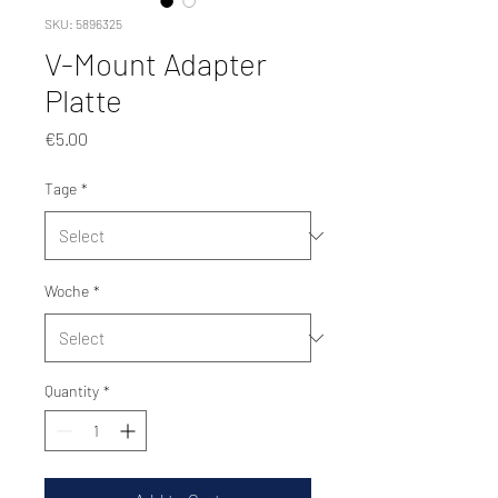
SKU: 5896325
V-Mount Adapter
Platte
Price
€5.00
Tage
*
Woche
*
Quantity
*